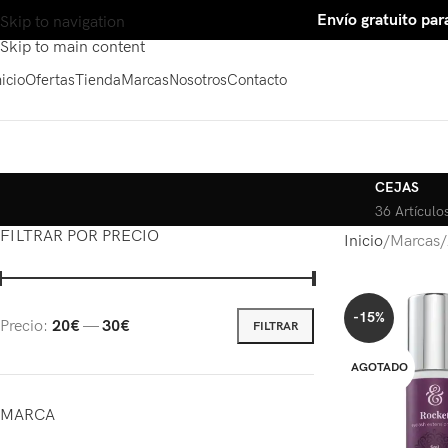
Envío gratuito para
Skip to navigation
Skip to main content
nicio
Ofertas
Tienda
Marcas
Nosotros
Contacto
CEJAS
36 Artículo
FILTRAR POR PRECIO
Inicio
Marcas
-15%
Precio:
20€
—
30€
FILTRAR
AGOTADO
MARCA