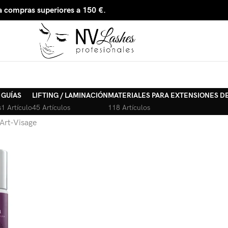
 compras superiores a 150 €.
GUÍAS
LIFTING / LAMINACIÓN
MATERIALES PARA EXTENSIONES D
s
1 Artículo
45 Artículos
118 Artículos
Art-Visage