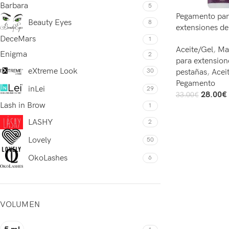
Barbara
5
Pegamento par
Beauty Eyes
8
extensiones de
DeceMars
Rocket 5ml
1
Aceite/Gel
,
Mat
Enigma
2
para extension
eXtreme Look
30
pestañas
,
Acei
Pegamento
inLei
29
28.00
€
33.00
€
Leer Más
Lash in Brow
1
LASHY
2
Lovely
50
OkoLashes
6
VOLUMEN