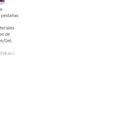
a
 pestañas
eriales
es de
te/Gel
,
(IVA inc.)