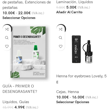
Laminación
,
Liquidos
de pestañas
,
Extenciones de
5.00
€
9.50
€
pestañas
(IVA inc.)
Añadir Al Carrito
10.00
€
-
22.00
€
(IVA inc.)
Seleccionar Opciones
-69%
-38%
Henna for eyebrows Lovely, 5
g
GUÍA – PRIMER O
DESENGRASANTE?
Cejas
,
Henna
10.00
€
-
16.00
€
(IVA inc.)
Liquidos
,
Guías
Seleccionar Opciones
4.99
€
15.99
€
(IVA inc.)