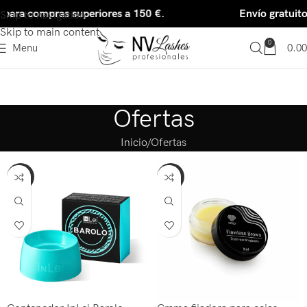
ara compras superiores a 150 €.
Envío gratuito p
Skip to navigation
Skip to main content
0
Menu
0.00
Ofertas
Inicio
Ofertas
-39%
-50%