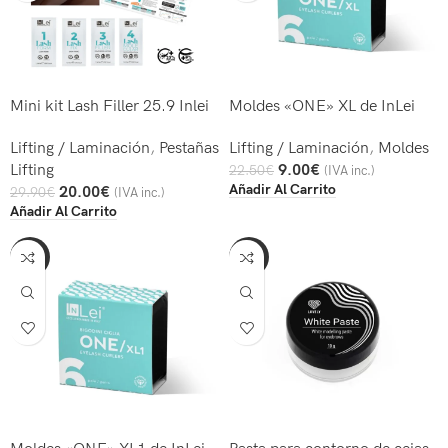
Mini kit Lash Filler 25.9 Inlei
Moldes «ONE» XL de InLei
Lifting / Laminación
,
Pestañas
Lifting / Laminación
,
Moldes
Lifting
9.00
€
22.50
€
(IVA inc.)
Añadir Al Carrito
20.00
€
29.90
€
(IVA inc.)
Añadir Al Carrito
-60%
-43%