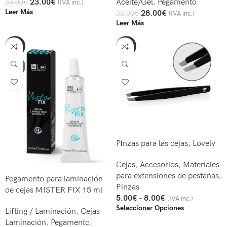
23.00
€
Aceite/Gel
,
Pegamento
33.00
€
(IVA inc.)
Leer Más
28.00
€
33.00
€
(IVA inc.)
Leer Más
-30%
-38%
NEW
Pіnzas para las cejas, Lovely
Cejas
,
Accesorios
,
Materiales
para extensiones de pestañas
,
Pegamento para laminación
Pinzas
de cejas MISTER FIX 15 ml
5.00
€
-
8.00
€
(IVA inc.)
Seleccionar Opciones
Lifting / Laminación
,
Cejas
Laminación
,
Pegamento
,