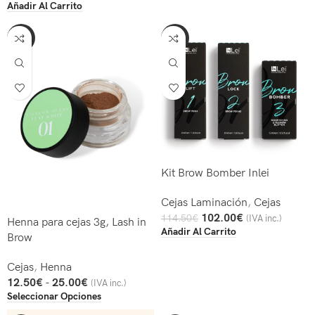
Añadir Al Carrito
-50%
-11%
Kit Brow Bomber Inlei
Cejas Laminación
,
Cejas
102.00
€
114.50
€
(IVA inc.)
Henna para cejas 3g, Lash in
Añadir Al Carrito
Brow
Cejas
,
Henna
12.50
€
-
25.00
€
(IVA inc.)
Seleccionar Opciones