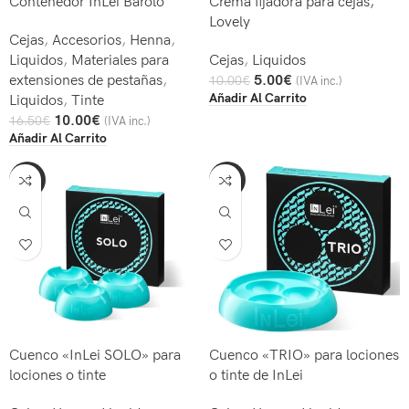
Contenedor InLei Barolo
Crema fijadora para cejas,
Lovely
Cejas
,
Accesorios
,
Henna
,
Liquidos
,
Materiales para
Cejas
,
Liquidos
extensiones de pestañas
,
5.00
€
10.00
€
(IVA inc.)
Añadir Al Carrito
Liquidos
,
Tinte
10.00
€
16.50
€
(IVA inc.)
Añadir Al Carrito
-38%
-38%
Cuenco «InLei SOLO» para
Cuenco «TRIO» para lociones
lociones o tinte
o tinte de InLei