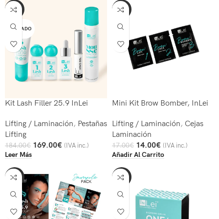
-8%
-18%
AGOTADO
Kit Lash Filler 25.9 InLei
Mini Kit Brow Bomber, InLei
Lifting / Laminación
,
Pestañas
Lifting / Laminación
,
Cejas
Lifting
Laminación
169.00
€
14.00
€
184.00
€
17.00
€
(IVA inc.)
(IVA inc.)
Leer Más
Añadir Al Carrito
-33%
-60%