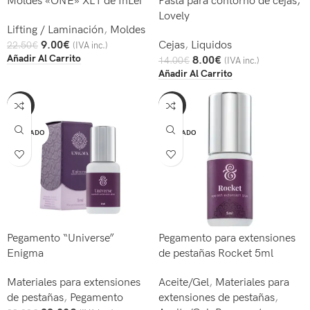
Moldes «ONE» XL1 de InLei
Pasta para contorno de cejas,
Lovely
Lifting / Laminación
,
Moldes
9.00
€
Cejas
,
Liquidos
22.50
€
(IVA inc.)
Añadir Al Carrito
8.00
€
14.00
€
(IVA inc.)
Añadir Al Carrito
-30%
-15%
AGOTADO
AGOTADO
Pegamento “Universe”
Pegamento para extensiones
Enigma
de pestañas Rocket 5ml
Materiales para extensiones
Aceite/Gel
,
Materiales para
de pestañas
,
Pegamento
extensiones de pestañas
,