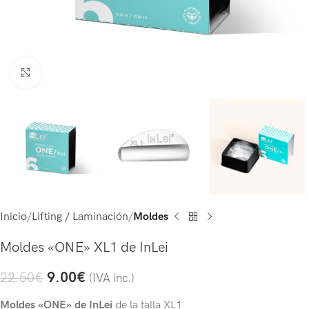
Click to enlarge
Inicio
Lifting / Laminación
Moldes
Moldes «ONE» XL1 de InLei
9.00
€
22.50
€
(IVA inc.)
Moldes «ONE» de InLei
de la talla XL1