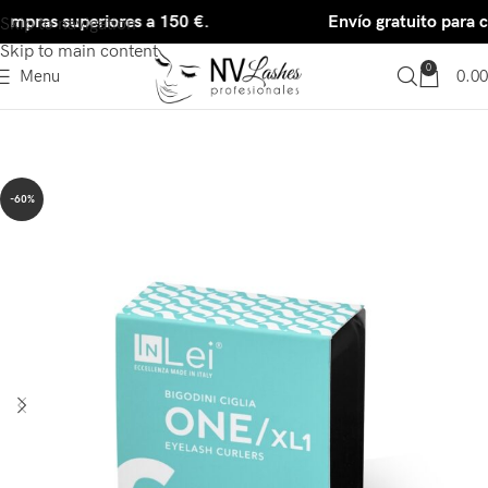
ompras superiores a 150 €.
Envío gratuito para c
Skip to navigation
Skip to main content
0
Menu
0.00
-60%