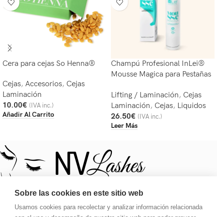
Cera para cejas So Henna®
Champú Profesional InLei®
Mousse Magica para Pestañas
Cejas
,
Accesorios
,
Cejas
y Cejas inlei
Laminación
Lifting / Laminación
,
Cejas
10.00
€
Laminación
,
Cejas
,
Liquidos
(IVA inc.)
Añadir Al Carrito
26.50
€
(IVA inc.)
Leer Más
Sobre las cookies en este sitio web
Usamos cookies para recolectar y analizar información relacionada
Tu destino para una mirada deslumbrante. Pestañas, tinte,