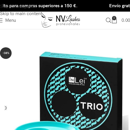
uito para compras superiores a 150 €.
Envío grat
Skip to navigation
Skip to main content
0
Menu
0.00
-38%