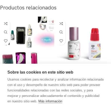
Productos relacionados
Kit de productos para
Pegamento MARVEL, Lovely
Sobre las cookies en este sitio web
extensiones de pestañas
Usamos cookies para recolectar y analizar información relacionada
Materiales para extensiones de
Lovely
con el uso y desempeño de nuestro sitio web para poder proveer
pestañas
,
Pegamento
Materiales para extensiones de
funcionalidades relacionadas con las redes sociales, y para
28.00
€
-
35.00
€
pestañas
,
Liquidos
,
(IVA inc.)
mejorar y personalizar adecuadamente el contenido y publicidad
Seleccionar Opciones
Pegamento
en nuestro sitio web.
Más información
120.00
€
(IVA inc.)
Añadir Al Carrito