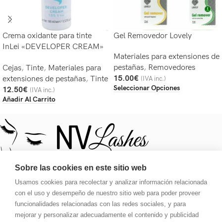
Crema oxidante para tinte
Gel Removedor Lovely
InLei «DEVELOPER CREAM»
Materiales para extensiones de
1,5% 5 Vol.
pestañas
,
Removedores
Cejas
,
Tinte
,
Materiales para
15.00
€
extensiones de pestañas
,
Tinte
(IVA inc.)
Seleccionar Opciones
12.50
€
(IVA inc.)
Añadir Al Carrito
Sobre las cookies en este sitio web
Usamos cookies para recolectar y analizar información relacionada
Tu destino para una mirada deslumbrante. Pestañas, tinte,
con el uso y desempeño de nuestro sitio web para poder proveer
pegamento, extensiones y ajustes de cejas.
funcionalidades relacionadas con las redes sociales, y para
mejorar y personalizar adecuadamente el contenido y publicidad
Carrer de Galileu 134, Local 1, 08028, Barcelona