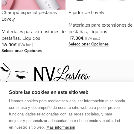
Champú especial pestañas
Fijador de Lovely
Lovely
Materiales para extensiones de
Materiales para extensiones de
pestañas
,
Liquidos
pestañas
,
Liquidos
17.00
€
(IVA inc.)
Seleccionar Opciones
16.00
€
(IVA inc.)
Seleccionar Opciones
Sobre las cookies en este sitio web
Usamos cookies para recolectar y analizar información relacionada
Tu destino para una mirada deslumbrante. Pestañas, tinte,
con el uso y desempeño de nuestro sitio web para poder proveer
pegamento, extensiones y ajustes de cejas.
funcionalidades relacionadas con las redes sociales, y para
mejorar y personalizar adecuadamente el contenido y publicidad
Carrer de Galileu 134, Local 1, 08028, Barcelona
en nuestro sitio web.
Más información
Teléfono: 613 181 401