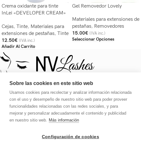
Crema oxidante para tinte
Gel Removedor Lovely
InLei «DEVELOPER CREAM»
Materiales para extensiones de
1,5% 5 Vol.
pestañas
,
Removedores
Cejas
,
Tinte
,
Materiales para
15.00
€
extensiones de pestañas
,
Tinte
(IVA inc.)
Seleccionar Opciones
12.50
€
(IVA inc.)
Añadir Al Carrito
Sobre las cookies en este sitio web
Usamos cookies para recolectar y analizar información relacionada
Tu destino para una mirada deslumbrante. Pestañas, tinte,
con el uso y desempeño de nuestro sitio web para poder proveer
pegamento, extensiones y ajustes de cejas.
funcionalidades relacionadas con las redes sociales, y para
mejorar y personalizar adecuadamente el contenido y publicidad
Carrer de Galileu 134, Local 1, 08028, Barcelona
en nuestro sitio web.
Más información
Teléfono: 613 181 401
Email: nvlashes@hotmail.com
Configuración de cookies