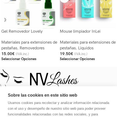
Gel Removedor Lovely
Mouse limpiador InLei
Materiales para extensiones de
Materiales para extensiones de
pestañas
,
Removedores
pestañas
,
Liquidos
15.00
€
19.50
€
(IVA inc.)
(IVA inc.)
Seleccionar Opciones
Seleccionar Opciones
Sobre las cookies en este sitio web
Usamos cookies para recolectar y analizar información relacionada
Tu destino para una mirada deslumbrante. Pestañas, tinte,
con el uso y desempeño de nuestro sitio web para poder proveer
pegamento, extensiones y ajustes de cejas.
funcionalidades relacionadas con las redes sociales, y para