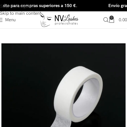
tuito para compras superiores a 150 €.
Envío gra
Skip to navigation
Skip to main content
0
Menu
0.00