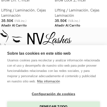
Brow Lift 1, InLei
Brow Lock 2, InLei
Lifting / Laminación
,
Cejas
Lifting / Laminación
,
Cejas
Laminación
Laminación
35.50
€
35.50
€
(IVA inc.)
(IVA inc.)
Añadir Al Carrito
Añadir Al Carrito
Sobre las cookies en este sitio web
Usamos cookies para recolectar y analizar información relacionada
Tu destino para una mirada deslumbrante. Pestañas, tinte,
con el uso y desempeño de nuestro sitio web para poder proveer
pegamento, extensiones y ajustes de cejas.
funcionalidades relacionadas con las redes sociales, y para
mejorar y personalizar adecuadamente el contenido y publicidad
Carrer de Galileu 134, Local 1, 08028, Barcelona
en nuestro sitio web.
Más información
Teléfono: 613 181 401
Email: nvlashes@hotmail.com
Configuración de cookies
ENLACES LEGALES
DENEGAR TODO