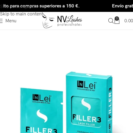
uito para compras superiores a 150 €.
Envío grat
Skip to navigation
Skip to main content
0
Menu
0.00