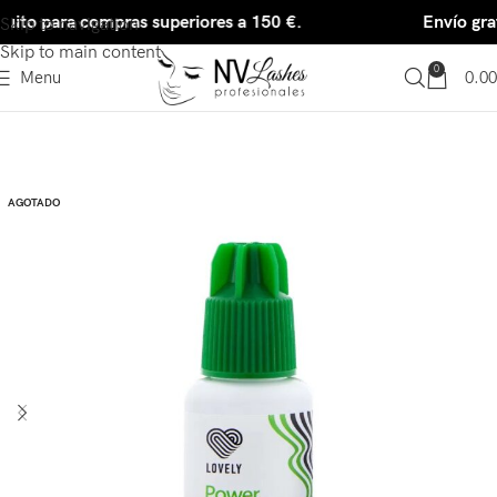
uito para compras superiores a 150 €.
Envío grat
Skip to navigation
Skip to main content
0
Menu
0.00
AGOTADO