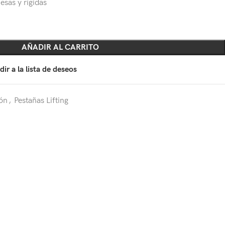
esas y rígidas
AÑADIR AL CARRITO
ir a la lista de deseos
ión
,
Pestañas Lifting