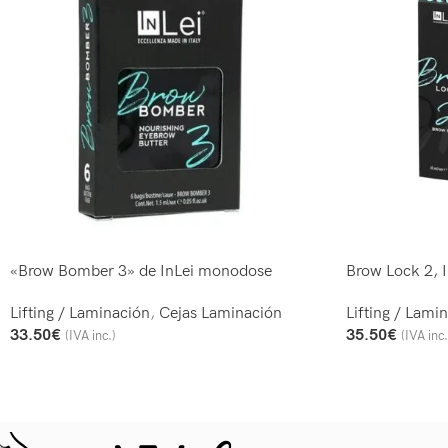
«Brow Bomber 3» de InLei monodose
Brow Lock 2, I
Lifting / Laminación
,
Cejas Laminación
Lifting / Lami
33.50
€
35.50
€
(IVA inc.)
(IVA inc.
Añadir Al Carrito
Añadir Al Carrit