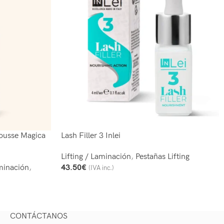
ousse Magica
Lash Filler 3 Inlei
Lifting / Laminación
,
Pestañas Lifting
minación
,
43.50
€
(IVA inc.)
Añadir Al Carrito
CONTÁCTANOS