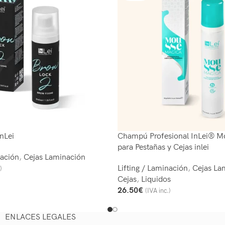
nLei
Champú Profesional InLei® M
para Pestañas y Cejas inlei
nación
,
Cejas Laminación
Lifting / Laminación
,
Cejas La
)
o
Cejas
,
Liquidos
26.50
€
(IVA inc.)
Leer Más
ENLACES LEGALES