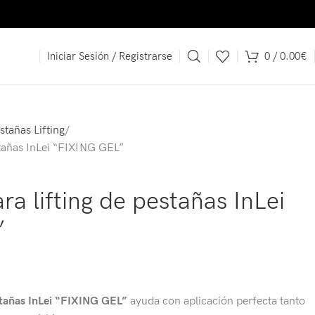
es a 150 €.
Iniciar Sesión / Registrarse
0
/
0.00
€
stañas Lifting
stañas InLei “FIXING GEL”
a lifting de pestañas InLei
”
stañas InLei “FIXING GEL”
ayuda con aplicación perfecta tanto