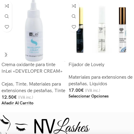
Crema oxidante para tinte
Fijador de Lovely
InLei «DEVELOPER CREAM»
Materiales para extensiones de
1,5% 5 Vol.
pestañas
,
Liquidos
Cejas
,
Tinte
,
Materiales para
17.00
€
extensiones de pestañas
,
Tinte
(IVA inc.)
Seleccionar Opciones
12.50
€
(IVA inc.)
Añadir Al Carrito