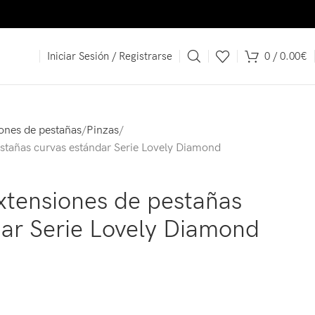
€.
Iniciar Sesión / Registrarse
0
/
0.00
€
iones de pestañas
Pinzas
estañas curvas estándar Serie Lovely Diamond
xtensiones de pestañas
ar Serie Lovely Diamond