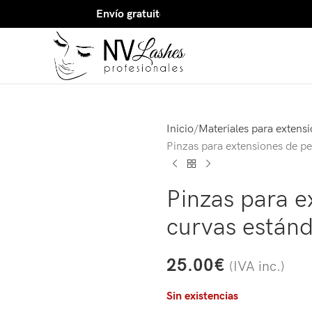
Envío gratuito para compras superiores a 150 
Inicio
Materiales para extens
Pinzas para extensiones de p
Pinzas para e
curvas estánd
25.00
€
(IVA inc.)
Sin existencias