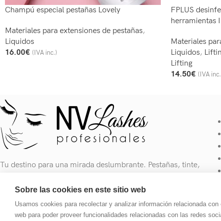
Champú especial pestañas Lovely
FPLUS desinfec
herramientas I
Materiales para extensiones de pestañas
,
Liquidos
Materiales par
16.00
€
Liquidos
,
Lift
(IVA inc.)
Seleccionar Opciones
Lifting
14.50
€
(IVA inc.
Añadir Al Carrit
Tu destino para una mirada deslumbrante. Pestañas, tinte,
pegamento, extensiones y ajustes de cejas.
Sobre las cookies en este sitio web
Carrer de Galileu 134, Local 1, 08028, Barcelona
Usamos cookies para recolectar y analizar información relacionada con 
Teléfono: 613 181 401
web para poder proveer funcionalidades relacionadas con las redes socia
Email: nvlashes@hotmail.com