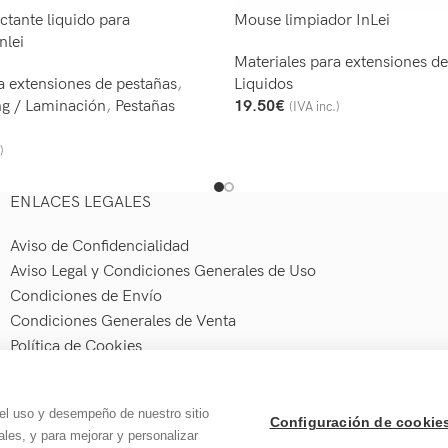
tante liquido para
Mouse limpiador InLei
nlei
Materiales para extensiones d
a extensiones de pestañas
,
Liquidos
ing / Laminación
,
Pestañas
19.50
€
(IVA inc.)
Seleccionar Opciones
)
o
ENLACES LEGALES
Aviso de Confidencialidad
Aviso Legal y Condiciones Generales de Uso
Condiciones de Envío
Condiciones Generales de Venta
Política de Cookies
Política de Devoluciones y Reembolsos
Política de Privacidad
el uso y desempeño de nuestro sitio
Seguridad y Protección a Compradores y Pago Seguro
Configuración de cookie
les, y para mejorar y personalizar