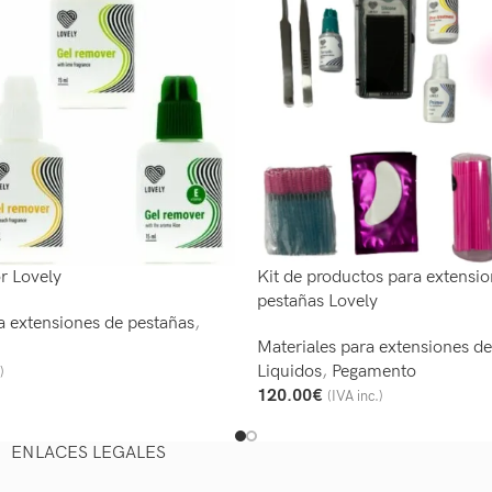
r Lovely
Kit de productos para extensi
pestañas Lovely
a extensiones de pestañas
,
Materiales para extensiones d
Liquidos
,
Pegamento
)
iones
120.00
€
(IVA inc.)
Añadir Al Carrito
ENLACES LEGALES