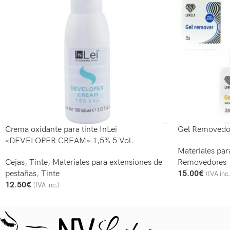
Crema oxidante para tinte InLei
Gel Removedo
«DEVELOPER CREAM» 1,5% 5 Vol.
Materiales par
Cejas
,
Tinte
,
Materiales para extensiones de
Removedores
pestañas
,
Tinte
15.00
€
(IVA inc.
Seleccionar Opc
12.50
€
(IVA inc.)
Añadir Al Carrito