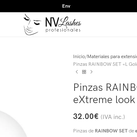
Envío gratuito para compras superior
Inicio
Materiales para extens
Pinzas RAINBOW SET «L Gold
Pinzas RAIN
eXtreme look
32.00
€
(IVA inc.)
Pinzas de
RAINBOW SET
de
e