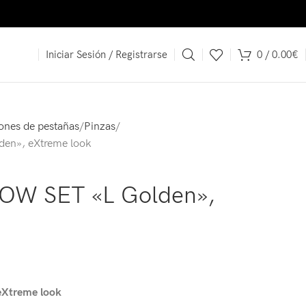
es a 150 €.
Iniciar Sesión / Registrarse
0
/
0.00
€
iones de pestañas
Pinzas
en», eXtreme look
BOW SET «L Golden»,
Xtreme look