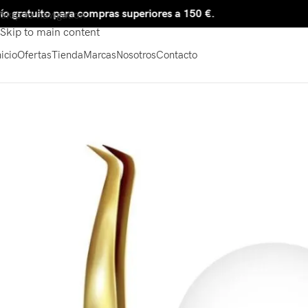
gratuito para compras superiores a 150 €.
Skip to navigation
Skip to main content
nicio
Ofertas
Tienda
Marcas
Nosotros
Contacto